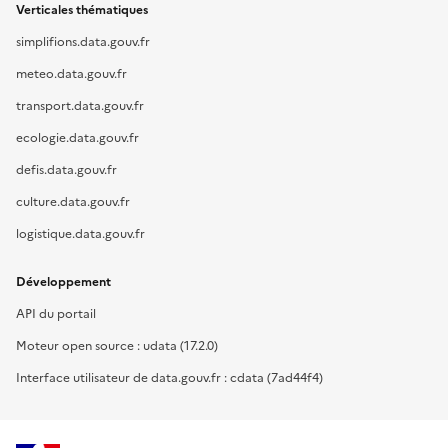
Verticales thématiques
simplifions.data.gouv.fr
meteo.data.gouv.fr
transport.data.gouv.fr
ecologie.data.gouv.fr
defis.data.gouv.fr
culture.data.gouv.fr
logistique.data.gouv.fr
Développement
API du portail
Moteur open source : udata (17.2.0)
Interface utilisateur de data.gouv.fr : cdata (7ad44f4)