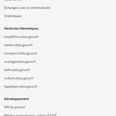
Échangez avec la communauté
Statistiques
Verticales thématiques
simplifions.data.gouv.fr
meteo.data.gouv.fr
transport.data.gouv.fr
ecologie.data.gouv.fr
defis.data.gouv.fr
culture.data.gouv.fr
logistique.data.gouv.fr
Développement
API du portail
Moteur open source : udata (17.2.0)