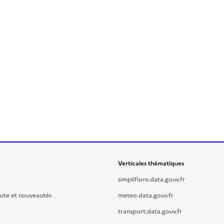
Verticales thématiques
simplifions.data.gouv.fr
oute et nouveautés
meteo.data.gouv.fr
transport.data.gouv.fr