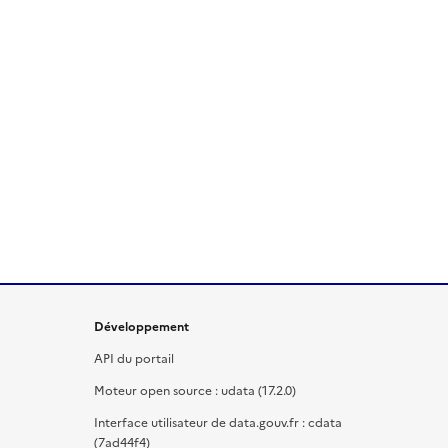
Développement
API du portail
Moteur open source : udata (17.2.0)
Interface utilisateur de data.gouv.fr : cdata
(7ad44f4)