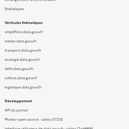
Statistiques
Verticales thématiques
simplifions.data.gouv.fr
meteo.data.gouv.fr
transport.data.gouv.fr
ecologie.data.gouv.fr
defis.data.gouv.fr
culture.data.gouv.fr
logistique.data.gouv.fr
Développement
API du portail
Moteur open source : udata (17.2.0)
Interface utilisateur de data.gouv.fr : cdata (7ad44f4)