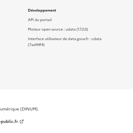
Développement
API du portail
Moteur open source : udata (17.2.0)
Interface utilisateur de data.gouv.fr : cdata
(7ad44f4)
 Numérique (DINUM).
-public.fr