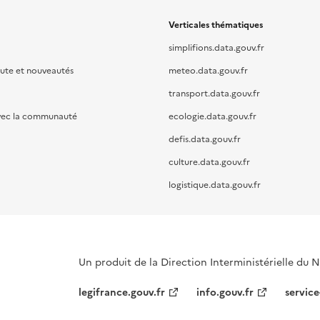
Verticales thématiques
simplifions.data.gouv.fr
oute et nouveautés
meteo.data.gouv.fr
transport.data.gouv.fr
vec la communauté
ecologie.data.gouv.fr
defis.data.gouv.fr
culture.data.gouv.fr
logistique.data.gouv.fr
Un produit de la Direction Interministérielle du
legifrance.gouv.fr
info.gouv.fr
service