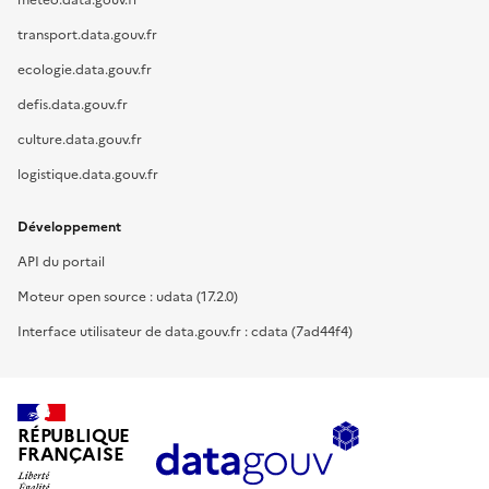
meteo.data.gouv.fr
transport.data.gouv.fr
ecologie.data.gouv.fr
defis.data.gouv.fr
culture.data.gouv.fr
logistique.data.gouv.fr
Développement
API du portail
Moteur open source : udata (17.2.0)
Interface utilisateur de data.gouv.fr : cdata (7ad44f4)
RÉPUBLIQUE
FRANÇAISE