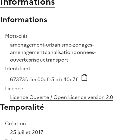
Informations
Informations
Mots-clés
amenagement-urbanisme-zonages-
amenagement
canalisation
donnees-
ouvertes
risque
transport
Identifiant
67373fa1ec00afe5cdc40c7f
Licence
Licence Ouverte / Open Licence version 2.0
Temporalité
Création
25 juillet 2017