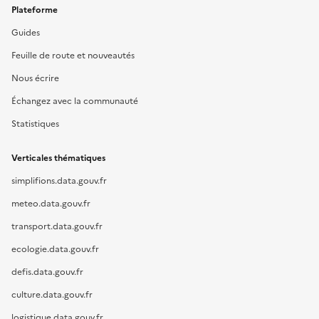
Plateforme
Guides
Feuille de route et nouveautés
Nous écrire
Échangez avec la communauté
Statistiques
Verticales thématiques
simplifions.data.gouv.fr
meteo.data.gouv.fr
transport.data.gouv.fr
ecologie.data.gouv.fr
defis.data.gouv.fr
culture.data.gouv.fr
logistique.data.gouv.fr