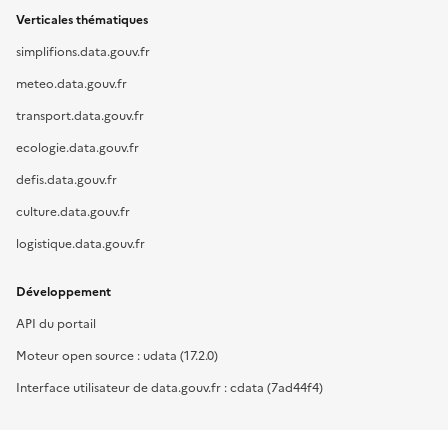
Verticales thématiques
simplifions.data.gouv.fr
meteo.data.gouv.fr
transport.data.gouv.fr
ecologie.data.gouv.fr
defis.data.gouv.fr
culture.data.gouv.fr
logistique.data.gouv.fr
Développement
API du portail
Moteur open source : udata (17.2.0)
Interface utilisateur de data.gouv.fr : cdata (7ad44f4)