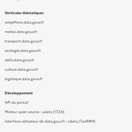
Verticales thématiques
simplifions.data.gouv.fr
meteo.data.gouv.fr
transport.data.gouv.fr
ecologie.data.gouv.fr
defis.data.gouv.fr
culture.data.gouv.fr
logistique.data.gouv.fr
Développement
API du portail
Moteur open source : udata (17.2.0)
Interface utilisateur de data.gouv.fr : cdata (7ad44f4)