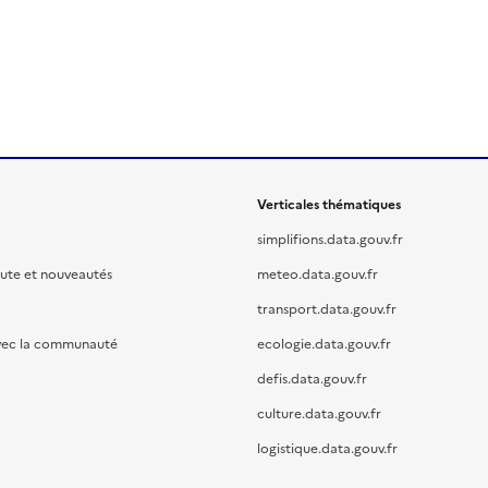
Verticales thématiques
simplifions.data.gouv.fr
oute et nouveautés
meteo.data.gouv.fr
transport.data.gouv.fr
vec la communauté
ecologie.data.gouv.fr
defis.data.gouv.fr
culture.data.gouv.fr
logistique.data.gouv.fr