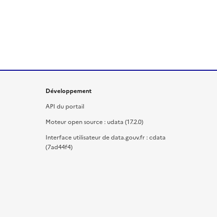
Développement
API du portail
Moteur open source : udata (17.2.0)
Interface utilisateur de data.gouv.fr : cdata
(7ad44f4)