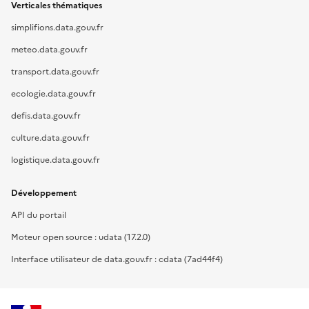
Verticales thématiques
simplifions.data.gouv.fr
meteo.data.gouv.fr
transport.data.gouv.fr
ecologie.data.gouv.fr
defis.data.gouv.fr
culture.data.gouv.fr
logistique.data.gouv.fr
Développement
API du portail
Moteur open source : udata (17.2.0)
Interface utilisateur de data.gouv.fr : cdata (7ad44f4)