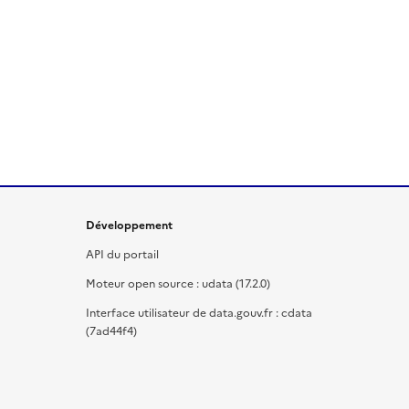
Développement
API du portail
Moteur open source : udata (17.2.0)
Interface utilisateur de data.gouv.fr : cdata
(7ad44f4)