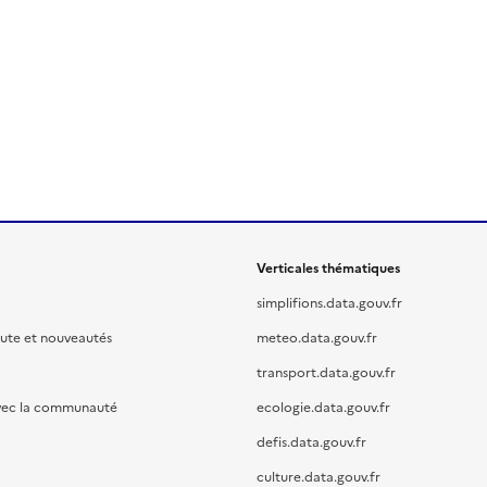
Verticales thématiques
simplifions.data.gouv.fr
oute et nouveautés
meteo.data.gouv.fr
transport.data.gouv.fr
vec la communauté
ecologie.data.gouv.fr
defis.data.gouv.fr
culture.data.gouv.fr