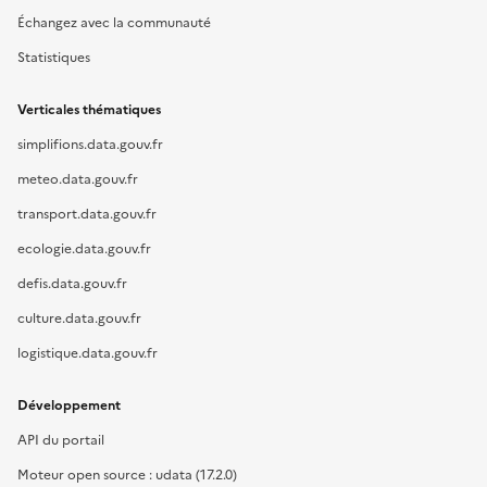
Échangez avec la communauté
Statistiques
Verticales thématiques
simplifions.data.gouv.fr
meteo.data.gouv.fr
transport.data.gouv.fr
ecologie.data.gouv.fr
defis.data.gouv.fr
culture.data.gouv.fr
logistique.data.gouv.fr
Développement
API du portail
Moteur open source : udata (17.2.0)