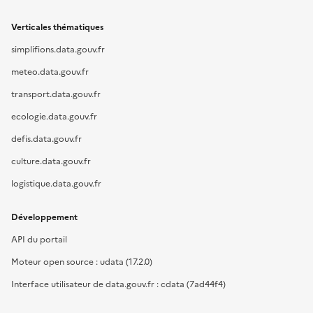
Verticales thématiques
simplifions.data.gouv.fr
meteo.data.gouv.fr
transport.data.gouv.fr
ecologie.data.gouv.fr
defis.data.gouv.fr
culture.data.gouv.fr
logistique.data.gouv.fr
Développement
API du portail
Moteur open source : udata (17.2.0)
Interface utilisateur de data.gouv.fr : cdata (7ad44f4)