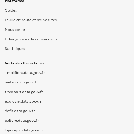
Plateforme
Guides
Feuille de route et nouveautés
Nous écrire
Échangez avec la communauté
Statistiques
Verticales thématiques
simplifions.data.gouv.fr
meteo.data.gouv.fr
transport.data.gouv.fr
ecologie.data.gouv.fr
defis.data.gouv.fr
culture.data.gouv.fr
logistique.data.gouv.fr