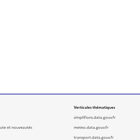
Verticales thématiques
simplifions.data.gouv.fr
oute et nouveautés
meteo.data.gouv.fr
transport.data.gouv.fr