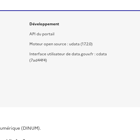
Développement
API du portail
Moteur open source : udata (17.2.0)
Interface utilisateur de data.gouv.fr : cdata
(7ad44f4)
 Numérique (DINUM).