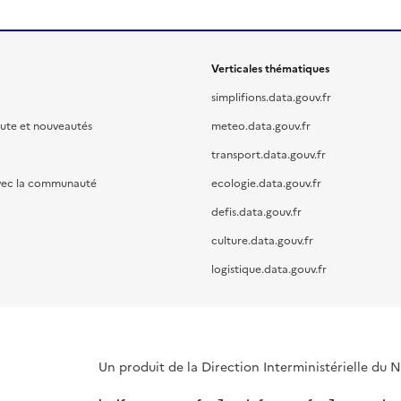
Verticales thématiques
simplifions.data.gouv.fr
oute et nouveautés
meteo.data.gouv.fr
transport.data.gouv.fr
vec la communauté
ecologie.data.gouv.fr
defis.data.gouv.fr
culture.data.gouv.fr
logistique.data.gouv.fr
Un produit de la Direction Interministérielle du