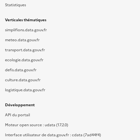
Statistiques
Verticales thématiques
simplifions.data.gouv.fr
meteo.data.gouv.fr
transport.data.gouv.fr
ecologie.data.gouv.fr
defis.data.gouv.fr
culture.data.gouv.fr
logistique.data.gouv.fr
Développement
API du portail
Moteur open source : udata (17.2.0)
Interface utilisateur de data.gouv.fr : cdata (7ad44f4)