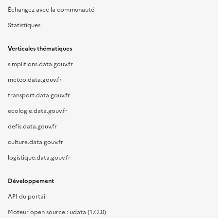
Échangez avec la communauté
Statistiques
Verticales thématiques
simplifions.data.gouv.fr
meteo.data.gouv.fr
transport.data.gouv.fr
ecologie.data.gouv.fr
defis.data.gouv.fr
culture.data.gouv.fr
logistique.data.gouv.fr
Développement
API du portail
Moteur open source : udata (17.2.0)