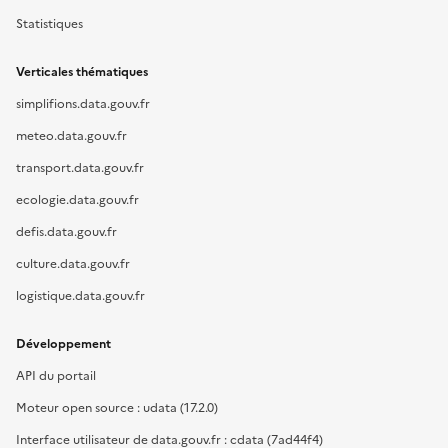
Statistiques
Verticales thématiques
simplifions.data.gouv.fr
meteo.data.gouv.fr
transport.data.gouv.fr
ecologie.data.gouv.fr
defis.data.gouv.fr
culture.data.gouv.fr
logistique.data.gouv.fr
Développement
API du portail
Moteur open source : udata (17.2.0)
Interface utilisateur de data.gouv.fr : cdata (7ad44f4)