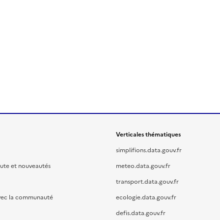
Verticales thématiques
simplifions.data.gouv.fr
oute et nouveautés
meteo.data.gouv.fr
transport.data.gouv.fr
vec la communauté
ecologie.data.gouv.fr
defis.data.gouv.fr