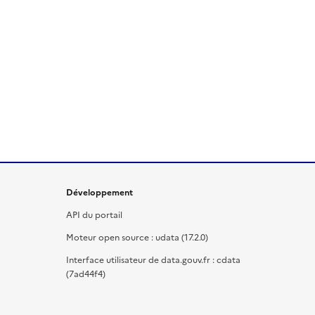
Développement
API du portail
Moteur open source : udata (17.2.0)
Interface utilisateur de data.gouv.fr : cdata
(7ad44f4)