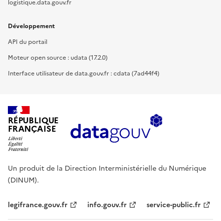
logistique.data.gouv.fr
Développement
API du portail
Moteur open source : udata (17.2.0)
Interface utilisateur de data.gouv.fr : cdata (7ad44f4)
RÉPUBLIQUE
FRANÇAISE
Un produit de la Direction Interministérielle du Numérique
(DINUM).
legifrance.gouv.fr
info.gouv.fr
service-public.fr