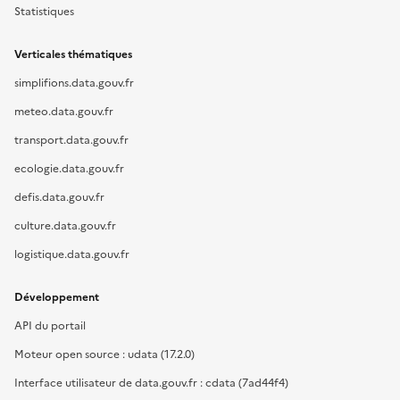
Statistiques
Verticales thématiques
simplifions.data.gouv.fr
meteo.data.gouv.fr
transport.data.gouv.fr
ecologie.data.gouv.fr
defis.data.gouv.fr
culture.data.gouv.fr
logistique.data.gouv.fr
Développement
API du portail
Moteur open source : udata (17.2.0)
Interface utilisateur de data.gouv.fr : cdata (7ad44f4)