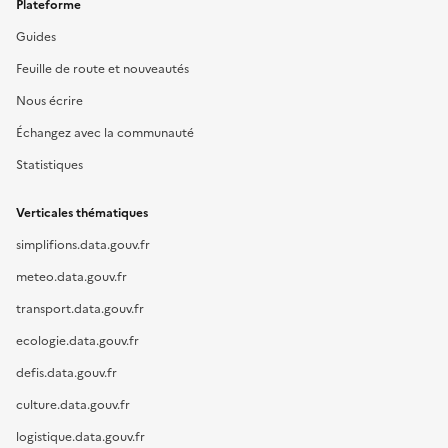
Plateforme
Guides
Feuille de route et nouveautés
Nous écrire
Échangez avec la communauté
Statistiques
Verticales thématiques
simplifions.data.gouv.fr
meteo.data.gouv.fr
transport.data.gouv.fr
ecologie.data.gouv.fr
defis.data.gouv.fr
culture.data.gouv.fr
logistique.data.gouv.fr