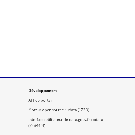
Développement
API du portail
Moteur open source : udata (17.2.0)
Interface utilisateur de data.gouv.fr : cdata
(7ad44f4)