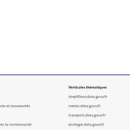
Verticales thématiques
simplifions.data.gouv.fr
oute et nouveautés
meteo.data.gouv.fr
transport.data.gouv.fr
vec la communauté
ecologie.data.gouv.fr