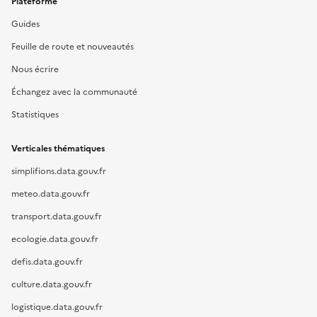
Plateforme
Guides
Feuille de route et nouveautés
Nous écrire
Échangez avec la communauté
Statistiques
Verticales thématiques
simplifions.data.gouv.fr
meteo.data.gouv.fr
transport.data.gouv.fr
ecologie.data.gouv.fr
defis.data.gouv.fr
culture.data.gouv.fr
logistique.data.gouv.fr