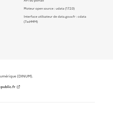
API du portail
Moteur open source : udata (17.2.0)
Interface utilisateur de data.gouv.fr : cdata
(7ad44f4)
 Numérique (DINUM).
-public.fr