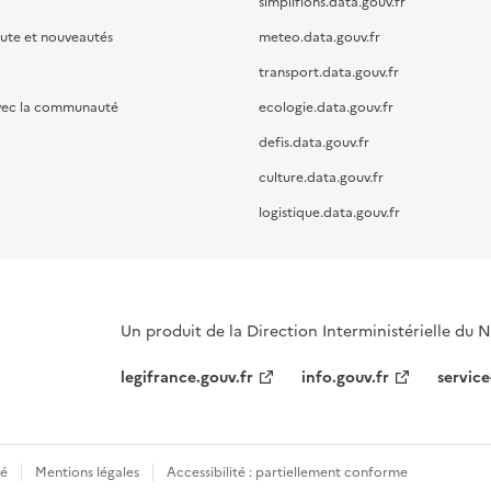
simplifions.data.gouv.fr
oute et nouveautés
meteo.data.gouv.fr
transport.data.gouv.fr
vec la communauté
ecologie.data.gouv.fr
defis.data.gouv.fr
culture.data.gouv.fr
logistique.data.gouv.fr
Un produit de la Direction Interministérielle du
legifrance.gouv.fr
info.gouv.fr
service
té
Mentions légales
Accessibilité : partiellement conforme