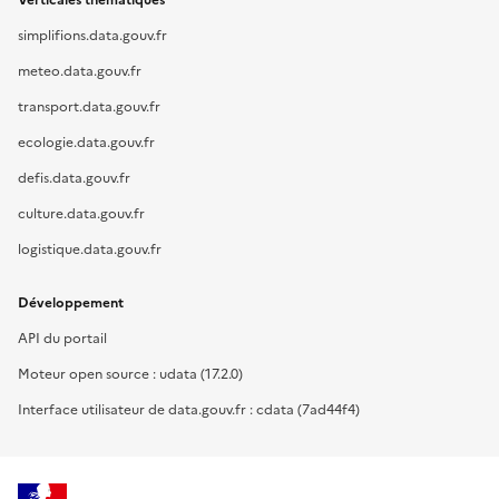
Verticales thématiques
simplifions.data.gouv.fr
meteo.data.gouv.fr
transport.data.gouv.fr
ecologie.data.gouv.fr
defis.data.gouv.fr
culture.data.gouv.fr
logistique.data.gouv.fr
Développement
API du portail
Moteur open source : udata (17.2.0)
Interface utilisateur de data.gouv.fr : cdata (7ad44f4)