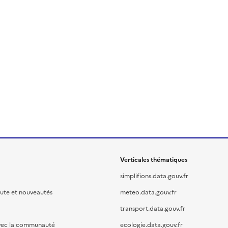
Verticales thématiques
simplifions.data.gouv.fr
oute et nouveautés
meteo.data.gouv.fr
transport.data.gouv.fr
vec la communauté
ecologie.data.gouv.fr