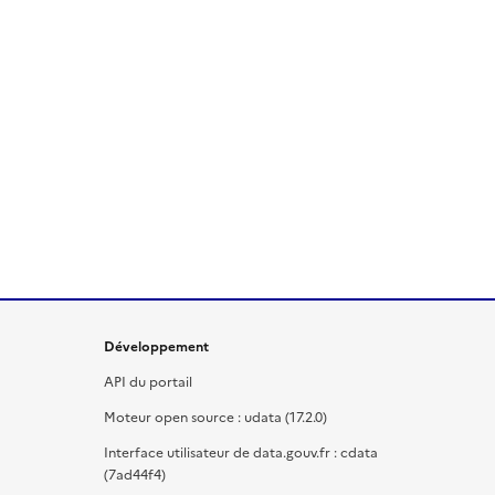
Développement
API du portail
Moteur open source : udata (17.2.0)
Interface utilisateur de data.gouv.fr : cdata
(7ad44f4)