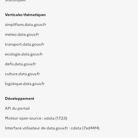
Verticales thématiques
simplifions.data.gouv.fr
meteo.data.gouv.fr
transport.data.gouv.fr
ecologie.data.gouv.fr
defis.data.gouv.fr
culture.data.gouv.fr
logistique.data.gouv.fr
Développement
API du portail
Moteur open source : udata (17.2.0)
Interface utilisateur de data.gouv.fr : cdata (7ad44f4)