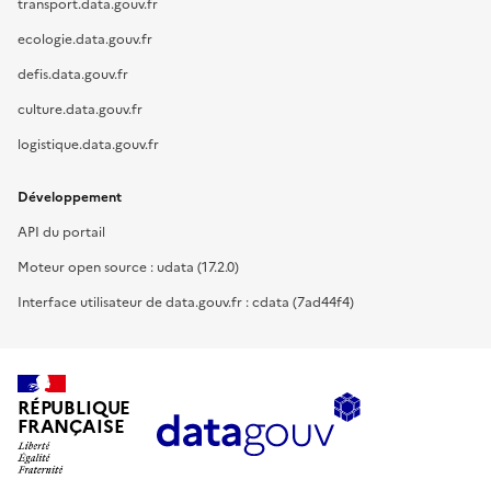
transport.data.gouv.fr
ecologie.data.gouv.fr
defis.data.gouv.fr
culture.data.gouv.fr
logistique.data.gouv.fr
Développement
API du portail
Moteur open source : udata (17.2.0)
Interface utilisateur de data.gouv.fr : cdata (7ad44f4)
RÉPUBLIQUE
FRANÇAISE