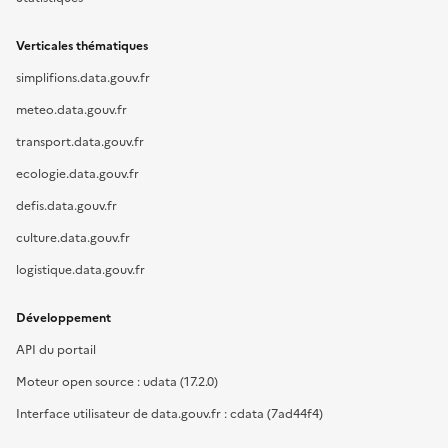
Verticales thématiques
simplifions.data.gouv.fr
meteo.data.gouv.fr
transport.data.gouv.fr
ecologie.data.gouv.fr
defis.data.gouv.fr
culture.data.gouv.fr
logistique.data.gouv.fr
Développement
API du portail
Moteur open source : udata (17.2.0)
Interface utilisateur de data.gouv.fr : cdata (7ad44f4)