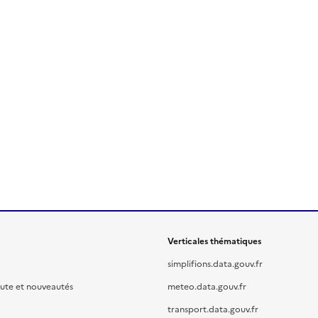
Verticales thématiques
simplifions.data.gouv.fr
oute et nouveautés
meteo.data.gouv.fr
transport.data.gouv.fr