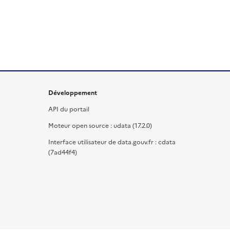
Développement
API du portail
Moteur open source : udata (17.2.0)
Interface utilisateur de data.gouv.fr : cdata
(7ad44f4)