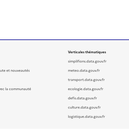
Verticales thématiques
simplifions.data.gouv.fr
oute et nouveautés
meteo.data.gouv.fr
transport.data.gouv.fr
vec la communauté
ecologie.data.gouv.fr
defis.data.gouv.fr
culture.data.gouv.fr
logistique.data.gouv.fr