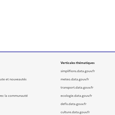
Verticales thématiques
simplifions.data.gouv.fr
oute et nouveautés
meteo.data.gouv.fr
transport.data.gouv.fr
vec la communauté
ecologie.data.gouv.fr
defis.data.gouv.fr
culture.data.gouv.fr