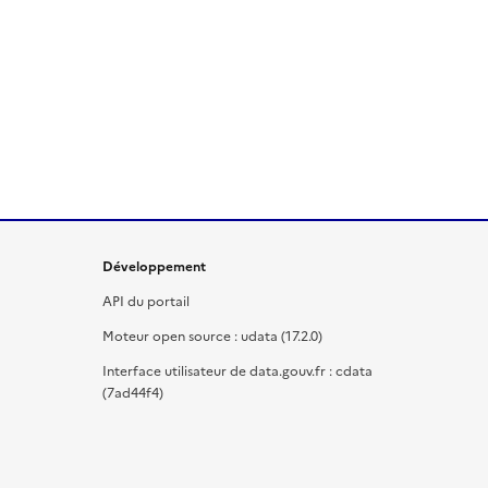
Développement
API du portail
Moteur open source : udata (17.2.0)
Interface utilisateur de data.gouv.fr : cdata
(7ad44f4)