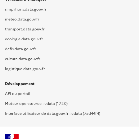
simplifions.data.gouv.fr
meteo.data.gouv.fr
transport.data.gouv.fr
ecologie.data.gouv.fr
defis.data.gouv.fr
culture.data.gouv.fr
logistique.data.gouv.fr
Développement
API du portail
Moteur open source : udata (17.2.0)
Interface utilisateur de data.gouv.fr : cdata (7ad44f4)