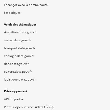
Échangez avec la communauté
Statistiques
Verticales thématiques
simplifions.data.gouv.fr
meteo.data.gouv.fr
transport.data.gouv.fr
ecologie.data.gouv.fr
defis.data.gouv.fr
culture.data.gouv.fr
logistique.data.gouv.fr
Développement
API du portail
Moteur open source : udata (17.2.0)