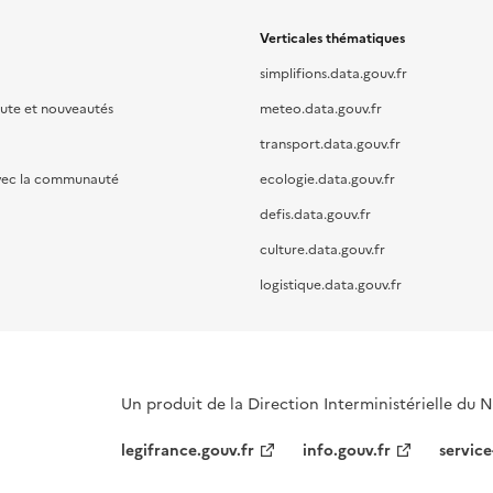
Verticales thématiques
simplifions.data.gouv.fr
oute et nouveautés
meteo.data.gouv.fr
transport.data.gouv.fr
vec la communauté
ecologie.data.gouv.fr
defis.data.gouv.fr
culture.data.gouv.fr
logistique.data.gouv.fr
Un produit de la Direction Interministérielle du
legifrance.gouv.fr
info.gouv.fr
service