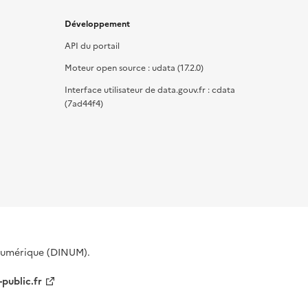
Développement
API du portail
Moteur open source : udata (17.2.0)
Interface utilisateur de data.gouv.fr : cdata
(7ad44f4)
 Numérique (DINUM).
-public.fr