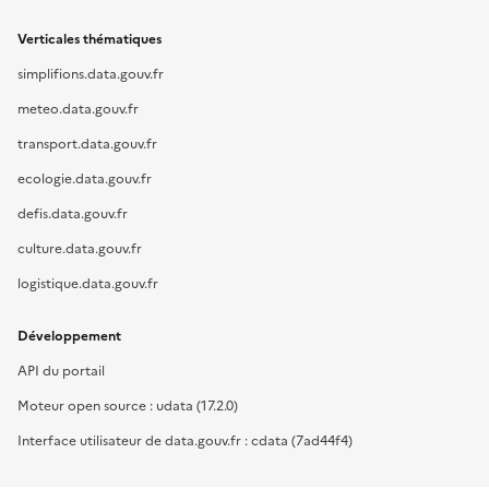
Verticales thématiques
simplifions.data.gouv.fr
meteo.data.gouv.fr
transport.data.gouv.fr
ecologie.data.gouv.fr
defis.data.gouv.fr
culture.data.gouv.fr
logistique.data.gouv.fr
Développement
API du portail
Moteur open source : udata (17.2.0)
Interface utilisateur de data.gouv.fr : cdata (7ad44f4)