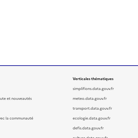
Verticales thématiques
simplifions.data.gouv.fr
oute et nouveautés
meteo.data.gouv.fr
transport.data.gouv.fr
vec la communauté
ecologie.data.gouv.fr
defis.data.gouv.fr
culture.data.gouv.fr