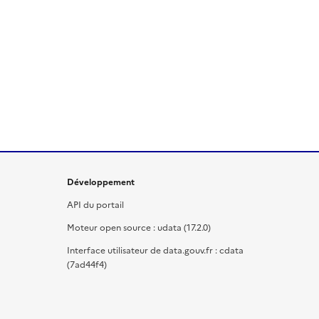
Développement
API du portail
Moteur open source : udata (17.2.0)
Interface utilisateur de data.gouv.fr : cdata
(7ad44f4)