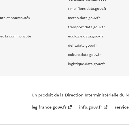
simplifions.data.gouv.fr
oute et nouveautés
meteo.data.gouv.fr
transport.data.gouv.fr
vec la communauté
ecologie.data.gouv.fr
defis.data.gouv.fr
culture.data.gouv.fr
logistique.data.gouv.fr
Un produit de la Direction Interministérielle du
legifrance.gouv.fr
info.gouv.fr
service