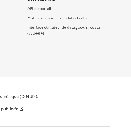
API du portail
Moteur open source : udata (17.2.0)
Interface utilisateur de data.gouv.fr : cdata
(7ad44f4)
 Numérique (DINUM).
-public.fr