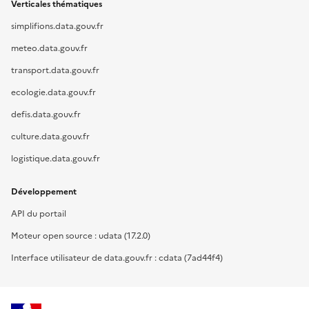
Verticales thématiques
simplifions.data.gouv.fr
meteo.data.gouv.fr
transport.data.gouv.fr
ecologie.data.gouv.fr
defis.data.gouv.fr
culture.data.gouv.fr
logistique.data.gouv.fr
Développement
API du portail
Moteur open source : udata (17.2.0)
Interface utilisateur de data.gouv.fr : cdata (7ad44f4)