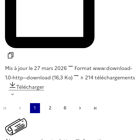
Mis à jour le 27 mars 2026
Format
www:download-
1.0-http--download
(16,3 Ko)
214
téléchargements
Télécharger
Première page
Page précédente
1
2
6
Page suivante
Dernière page