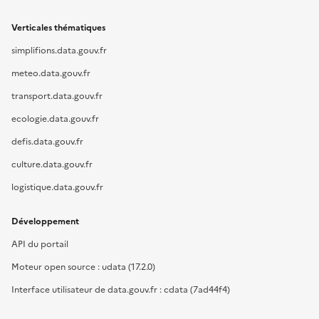
Verticales thématiques
simplifions.data.gouv.fr
meteo.data.gouv.fr
transport.data.gouv.fr
ecologie.data.gouv.fr
defis.data.gouv.fr
culture.data.gouv.fr
logistique.data.gouv.fr
Développement
API du portail
Moteur open source : udata (17.2.0)
Interface utilisateur de data.gouv.fr : cdata (7ad44f4)