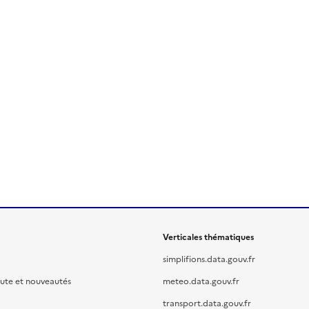
Verticales thématiques
simplifions.data.gouv.fr
oute et nouveautés
meteo.data.gouv.fr
transport.data.gouv.fr