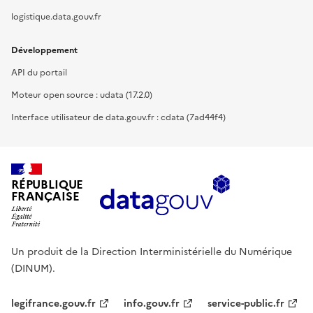
logistique.data.gouv.fr
Développement
API du portail
Moteur open source : udata (17.2.0)
Interface utilisateur de data.gouv.fr : cdata (7ad44f4)
RÉPUBLIQUE
FRANÇAISE
Un produit de la Direction Interministérielle du Numérique
(DINUM).
legifrance.gouv.fr
info.gouv.fr
service-public.fr