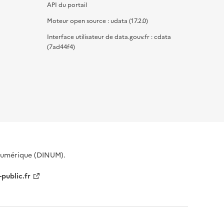
API du portail
Moteur open source : udata (17.2.0)
Interface utilisateur de data.gouv.fr : cdata
(7ad44f4)
 Numérique (DINUM).
-public.fr