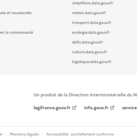
simplifions.data.gouv.fr
oute et nouveautés
meteo.data.gouv.fr
transport.data.gouv.fr
vec la communauté
ecologie.data.gouv.fr
defis.data.gouv.fr
culture.data.gouv.fr
logistique.data.gouv.fr
Un produit de la Direction Interministérielle du
legifrance.gouv.fr
info.gouv.fr
service
té
Mentions légales
Accessibilité : partiellement conforme