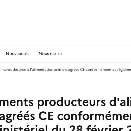
Nouveautés
Nous écrire
liments destinés à l'alimentation animale agréés CE conformément au règlement
sements producteurs d'a
e agréés CE conforméme
inistériel du 28 février