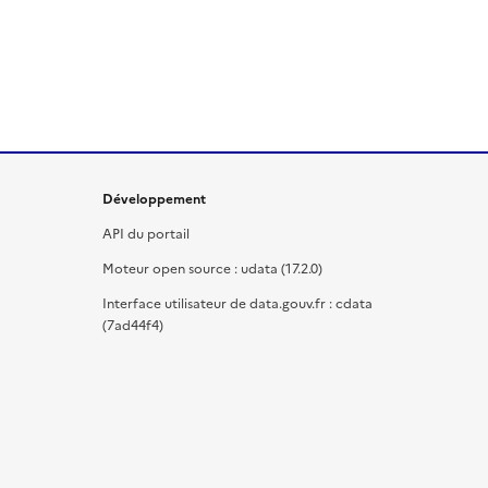
Développement
API du portail
Moteur open source : udata (17.2.0)
Interface utilisateur de data.gouv.fr : cdata
(7ad44f4)