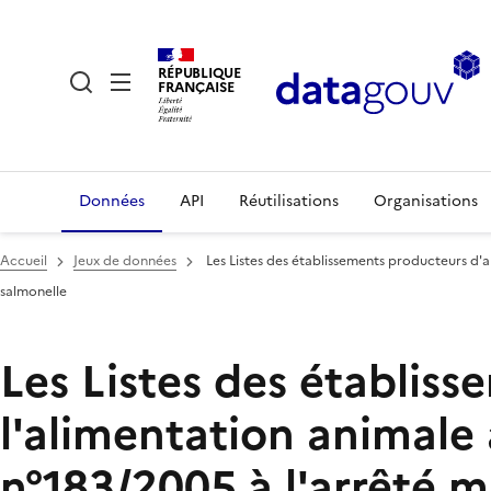
RÉPUBLIQUE
FRANÇAISE
Données
API
Réutilisations
Organisations
Accueil
Jeux de données
Les Listes des établissements producteurs d'a
salmonelle
Les Listes des établis
l'alimentation animal
n°183/2005,à l'arrêté m