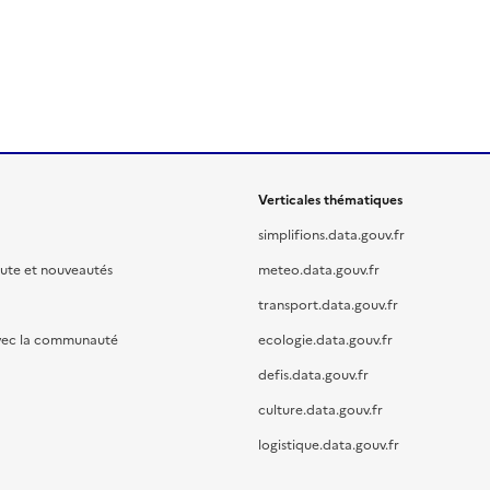
Verticales thématiques
simplifions.data.gouv.fr
oute et nouveautés
meteo.data.gouv.fr
transport.data.gouv.fr
vec la communauté
ecologie.data.gouv.fr
defis.data.gouv.fr
culture.data.gouv.fr
logistique.data.gouv.fr