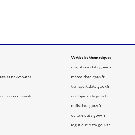
Verticales thématiques
simplifions.data.gouv.fr
oute et nouveautés
meteo.data.gouv.fr
transport.data.gouv.fr
vec la communauté
ecologie.data.gouv.fr
defis.data.gouv.fr
culture.data.gouv.fr
logistique.data.gouv.fr