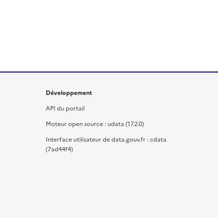
Développement
API du portail
Moteur open source : udata (17.2.0)
Interface utilisateur de data.gouv.fr : cdata
(7ad44f4)