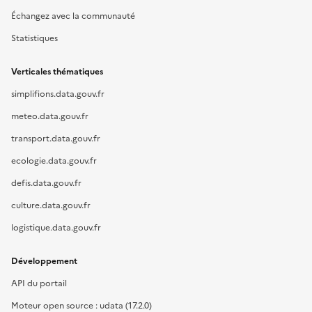
Échangez avec la communauté
Statistiques
Verticales thématiques
simplifions.data.gouv.fr
meteo.data.gouv.fr
transport.data.gouv.fr
ecologie.data.gouv.fr
defis.data.gouv.fr
culture.data.gouv.fr
logistique.data.gouv.fr
Développement
API du portail
Moteur open source : udata (17.2.0)