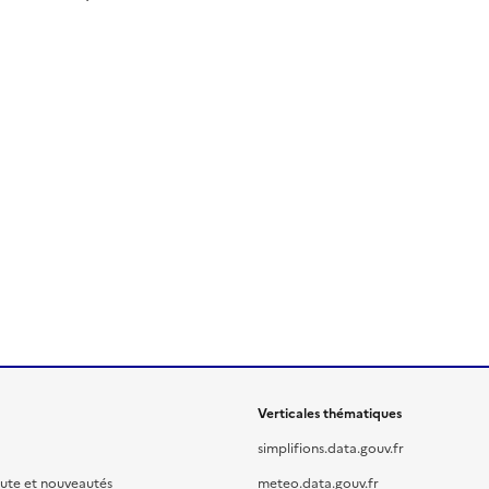
Verticales thématiques
simplifions.data.gouv.fr
oute et nouveautés
meteo.data.gouv.fr